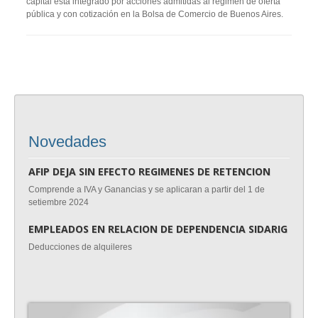
capital está integrado por acciones admitidas al régimen de oferta
pública y con cotización en la Bolsa de Comercio de Buenos Aires.
Novedades
AFIP DEJA SIN EFECTO REGIMENES DE RETENCION
MONO
der al
Comprende a IVA y Ganancias y se aplicaran a partir del 1 de
Procedi
setiembre 2024
benefic
EMPLEADOS EN RELACION DE DEPENDENCIA SIDARIG
EL N
Deducciones de alquileres
A parti